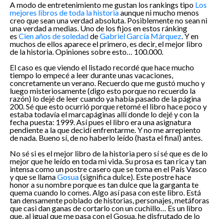
A modo de entretenimiento me gustan los rankings tipo
Los
mejores libros de toda la historia
aunque ni mucho menos
creo que sean una verdad absoluta. Posiblemente no sean ni
una verdad a medias. Uno de los fijos en estos ránking
es
Cien años de soledad
de
Gabriel García Márquez
. Y en
muchos de ellos aparece el primero, es decir, el mejor libro
de la historia. Opiniones sobre esto… 100.000.
El caso es que viendo el listado recordé que hace mucho
tiempo lo empecé a leer durante unas vacaciones,
concretamente un verano. Recuerdo que me gustó mucho y
luego misteriosamente (digo esto porque no recuerdo la
razón) lo dejé de leer cuando ya había pasado de la página
200. Sé que esto ocurrió porque retomé el libro hace poco y
estaba todavía el marcapáginas allí donde lo dejé y con la
fecha puesta: 1999. Así pues el libro era una asignatura
pendiente a la que decidí enfrentarme. Y no me arrepiento
de nada. Bueno sí, de no haberlo leído (hasta el final) antes.
No sé si es el mejor libro de la historia pero sí sé que es de lo
mejor que he leído en toda mi vida. Su prosa es tan rica y tan
intensa como un postre casero que se toma en el País Vasco
y que se llama
Gosua
(significa dulce). Este postre hace
honor a su nombre porque es tan dulce que la garganta te
quema cuando lo comes. Algo así pasa con este libro. Está
tan densamente poblado de historias, personajes, metáforas
que casi dan ganas de cortarlo con un cuchillo… Es un libro
que, al igual que me pasa con el Gosua, he disfrutado de lo