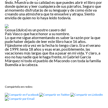
lindo. Muestra de su calidad es que puedes abrir el libro por
donde quieras y leer cualquiera de sus párrafos. Seguro que
al momento disfrutarás de su lenguaje y de como éste va
creando una atmósfera que te envuelve y atrapa. Siento
envidia de quien no lo haya leído todavía.
Gosua (dulce) es un postre casero del
País Vasco que hace honor a su nombre.
Lo que me sigue atormentando es saber la razón por la que
pude haber dejado de leer este libro hace 16 años.
Fijándome otra vez en la fecha lo tengo claro. Era el verano
de 1999, tenía 18 años y esas eran, posiblemente, las
vacaciones más largas que iba a pasar en mi vida. Y claro, a
eso no hay nadie que le haga frente, ni Gabriel García
Márquez ni todo el pueblo de Macondo con toda la familia
Buendía a la cabeza.
Solicitud de
Información
Política de privacidad
Compártelo en redes:
Responsable:
Jorge Duarte Ruiz