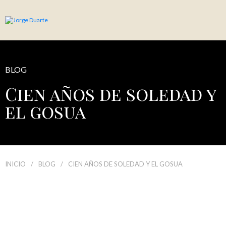
BLOG
Cien años de soledad y
el gosua
INICIO
/
BLOG
/
CIEN AÑOS DE SOLEDAD Y EL GOSUA