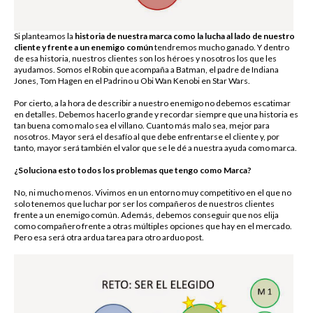
Política de privacidad
Si planteamos la
historia de nuestra marca como la lucha al lado de nuestro
Responsable:
Jorge Duarte Ruiz
cliente y frente a un enemigo común
tendremos mucho ganado. Y dentro
de esa historia, nuestros clientes son los héroes y nosotros los que les
Finalidad:
Gestionar tu consulta a través de
ayudamos. Somos el Robin que acompaña a Batman, el padre de Indiana
nuestras vías de contacto.
Jones, Tom Hagen en el Padrino u Obi Wan Kenobi en Star Wars.
Legitimación
:
Tu consentimiento explícito al
Por cierto, a la hora de describir a nuestro enemigo no debemos escatimar
marcar la casilla correspondiente.
en detalles. Debemos hacerlo grande y recordar siempre que una historia es
tan buena como malo sea el villano. Cuanto más malo sea, mejor para
nosotros. Mayor será el desafío al que debe enfrentarse el cliente y, por
Destinatarios
:
No cederemos tus datos a
tanto, mayor será también el valor que se le dé a nuestra ayuda como marca.
terceros; no obstante, nuestros proveedores de
servicios logísticos e informáticos tendrán
¿Soluciona esto todos los problemas que tengo como Marca?
acceso a tus datos con la finalidad mencionada.
No, ni mucho menos. Vivimos en un entorno muy competitivo en el que no
Derechos:
Acceso, rectificación, supresión,
solo tenemos que luchar por ser los compañeros de nuestros clientes
oposición, limitación del tratamiento y
frente a un enemigo común. Además, debemos conseguir que nos elija
portabilidad.
como compañero frente a otras múltiples opciones que hay en el mercado.
He leído y acepto la
Cláusula de protección de Datos
y
Pero esa será otra ardua tarea para otro arduo post.
Información adicional:
Política de Privacidad
».
consiento el tratamiento de mis datos personales