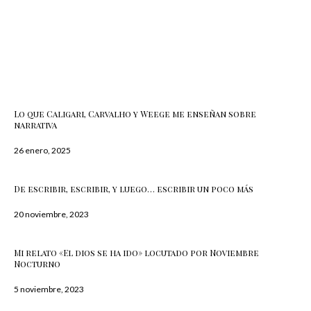
ÚLTIMOS TWEETS
ÚLTIMAS NOTICIAS
Lo que Caligari, Carvalho y Weege me enseñan sobre
narrativa
26 enero, 2025
De escribir, escribir, y luego… escribir un poco más
20 noviembre, 2023
Mi relato «El dios se ha ido» locutado por Noviembre
Nocturno
5 noviembre, 2023