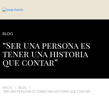
BLOG
“Ser una persona es
tener una historia
que contar”
INICIO
/
BLOG
/
“SER UNA PERSONA ES TENER UNA HISTORIA QUE CONTAR”