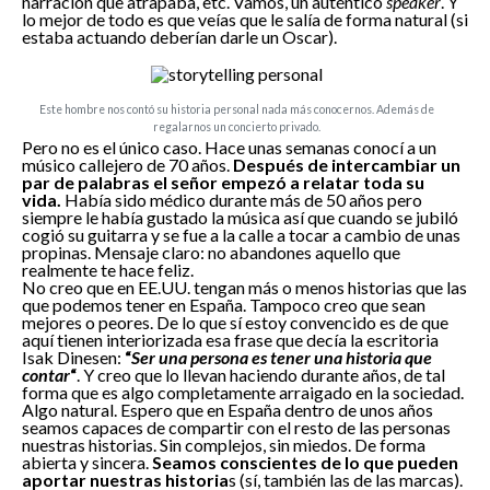
narración que atrapaba, etc. Vamos, un auténtico
speaker
. Y
lo mejor de todo es que veías que le salía de forma natural (si
estaba actuando deberían darle un Oscar).
Este hombre nos contó su historia personal nada más conocernos. Además de
regalarnos un concierto privado.
Pero no es el único caso. Hace unas semanas conocí a un
músico callejero de 70 años.
Después de intercambiar un
par de palabras el señor empezó a relatar toda su
vida.
Había sido médico durante más de 50 años pero
siempre le había gustado la música así que cuando se jubiló
cogió su guitarra y se fue a la calle a tocar a cambio de unas
propinas. Mensaje claro: no abandones aquello que
realmente te hace feliz.
No creo que en EE.UU. tengan más o menos historias que las
que podemos tener en España. Tampoco creo que sean
mejores o peores. De lo que sí estoy convencido es de que
aquí tienen interiorizada esa frase que decía la escritoria
Isak Dinesen:
“
Ser una persona es tener una historia que
contar
“
. Y creo que lo llevan haciendo durante años, de tal
Solicitud de
forma que es algo completamente arraigado en la sociedad.
Algo natural. Espero que en España dentro de unos años
Información
seamos capaces de compartir con el resto de las personas
Política de
nuestras historias. Sin complejos, sin miedos. De forma
abierta y sincera.
Seamos conscientes de lo que pueden
aportar nuestras historia
s (sí, también las de las marcas).