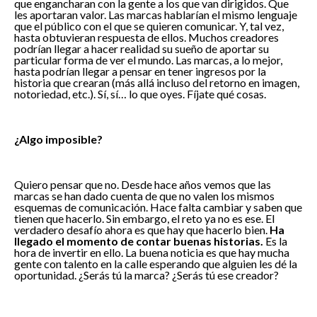
que engancharan con la gente a los que van dirigidos. Que
les aportaran valor. Las marcas hablarían el mismo lenguaje
que el público con el que se quieren comunicar. Y, tal vez,
hasta obtuvieran respuesta de ellos. Muchos creadores
podrían llegar a hacer realidad su sueño de aportar su
particular forma de ver el mundo. Las marcas, a lo mejor,
hasta podrían llegar a pensar en tener ingresos por la
Responsable:
Jorge Duarte Ruiz
historia que crearan (más allá incluso del retorno en imagen,
notoriedad, etc.). Sí, sí… lo que oyes. Fíjate qué cosas.
Finalidad:
Gestionar tu consulta a través de
nuestras vías de contacto.
Legitimación
:
Tu consentimiento explícito al
¿Algo imposible?
marcar la casilla correspondiente.
Destinatarios
:
No cederemos tus datos a
Quiero pensar que no. Desde hace años vemos que las
terceros; no obstante, nuestros proveedores de
marcas se han dado cuenta de que no valen los mismos
servicios logísticos e informáticos tendrán acceso
esquemas de comunicación. Hace falta cambiar y saben que
a tus datos con la finalidad mencionada.
tienen que hacerlo. Sin embargo, el reto ya no es ese. El
verdadero desafío ahora es que hay que hacerlo bien.
Ha
He leído y acepto la
Derechos:
Acceso, rectificación, supresión,
Cláusula de protección de Datos
y
llegado el momento de contar buenas historias.
Es la
consiento el tratamiento de mis datos personales
oposición, limitación del tratamiento y
hora de invertir en ello. La buena noticia es que hay mucha
portabilidad.
gente con talento en la calle esperando que alguien les dé la
oportunidad. ¿Serás tú la marca? ¿Serás tú ese creador?
Información adicional:
Política de Privacidad
».