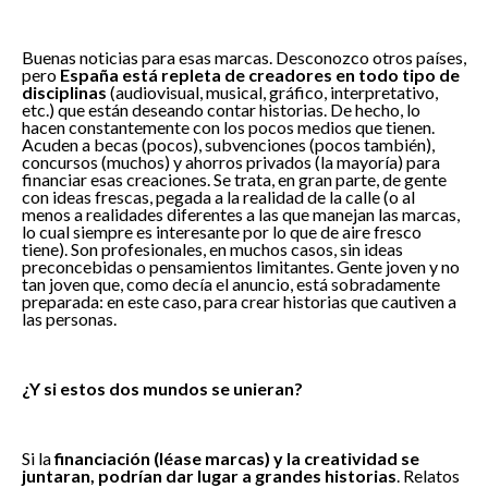
Buenas noticias para esas marcas. Desconozco otros países,
pero
España está repleta de creadores en todo tipo de
disciplinas
(audiovisual, musical, gráfico, interpretativo,
etc.) que están deseando contar historias. De hecho, lo
hacen constantemente con los pocos medios que tienen.
Acuden a becas (pocos), subvenciones (pocos también),
concursos (muchos) y ahorros privados (la mayoría) para
financiar esas creaciones. Se trata, en gran parte, de gente
con ideas frescas, pegada a la realidad de la calle (o al
menos a realidades diferentes a las que manejan las marcas,
lo cual siempre es interesante por lo que de aire fresco
tiene). Son profesionales, en muchos casos, sin ideas
preconcebidas o pensamientos limitantes. Gente joven y no
tan joven que, como decía el anuncio, está sobradamente
preparada: en este caso, para crear historias que cautiven a
las personas.
Solicitud de
Información
¿Y si estos dos mundos se unieran?
Política de
privacidad
Si la
financiación (léase marcas) y la creatividad se
juntaran, podrían dar lugar a grandes historias
. Relatos